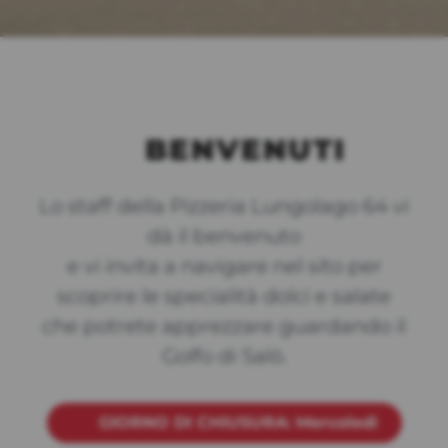
BENVENUTI
Lo staff della Pizzeria Lungolago 64 vi
dà il benvenuto
e vi invita a navigare nel sito per
scoprire le specialità dolci e salate
che potrete apprezzare guardando il
Golfo di Salò.
GIORNO DI CHIUSURA: Mercoledì