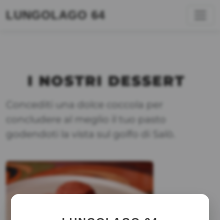
LUNGOLAGO 64
I NOSTRI DESSERT
Concediti una dolce coccola per
concludere al meglio il tuo pasto
godendoti la vista sul golfo di Salò.