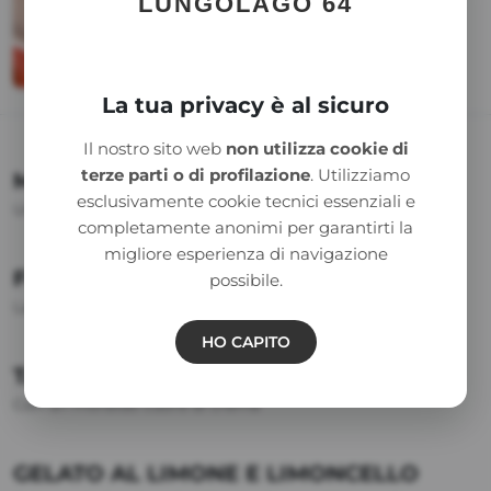
LUNGOLAGO 64
La tua privacy è al sicuro
Il nostro sito web
non utilizza cookie di
terze parti o di profilazione
. Utilizziamo
MERINGATA
esclusivamente cookie tecnici essenziali e
Un classico fresco e delicato
completamente anonimi per garantirti la
migliore esperienza di navigazione
FRAGOLE FRESCHE
possibile.
(in stagione)
La semplicità della frutta fresca di stagione
HO CAPITO
TARTUFO AL CIOCCOLATO
Con un morbido cuore di crema
GELATO AL LIMONE E LIMONCELLO