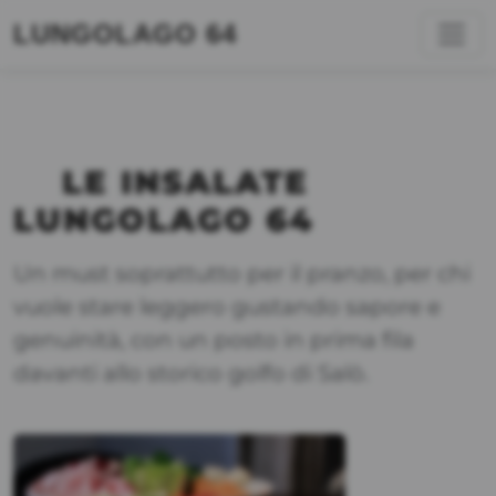
LUNGOLAGO 64
LE INSALATE
LUNGOLAGO 64
Un must soprattutto per il pranzo, per chi
vuole stare leggero gustando sapore e
genuinità, con un posto in prima fila
davanti allo storico golfo di Salò.