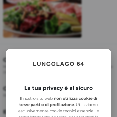
CAPRESE
(Bufala Campana DOP GR 250)
LUNGOLAGO 64
Mozzarella di Bufala - insalata - pomodorini freschi - basilico
(in stagione)
La tua privacy è al sicuro
CLASSICA
Punta d’anca Valtellina IGP
Rucola - bresaola - parmigiano reggiano a scaglie
Il nostro sito web
non utilizza cookie di
terze parti o di profilazione
. Utilizziamo
esclusivamente cookie tecnici essenziali e
ESTIVA